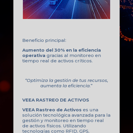
Beneficio principal:
Aumento del 30% en la eficiencia
operativa
gracias al monitoreo en
tiempo real de activos críticos.
“Optimiza la gestión de tus recursos,
aumenta la eficiencia
.”
VEEA RASTREO DE ACTIVOS
VEEA Rastreo de Activos
es una
solución tecnológica avanzada para la
gestión y monitoreo en tiempo real
de activos físicos. Utilizando
tecnologías como RFID, GPS,