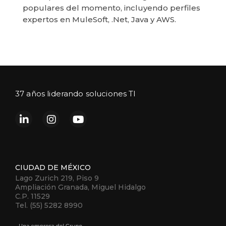
populares del momento, incluyendo perfiles
expertos en MuleSoft, .Net, Java y AWS.
37 años liderando soluciones TI
CIUDAD DE MÉXICO
Lago Zurich 219, Piso 9
Ampliación Granada, Miguel Hidalgo
C.P. 11529
Tel. (55) 5282 8990