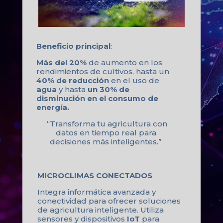
Beneficio principal
:
Más del 20%
de aumento en los
rendimientos de cultivos, hasta un
40% de reducción
en el uso de
agua
y hasta
un 30% de
disminución en el consumo de
energía.
“Transforma tu agricultura con
datos en tiempo real para
decisiones más inteligentes.”
MICROCLIMAS CONECTADOS
Integra informática avanzada y
conectividad para ofrecer soluciones
de agricultura inteligente. Utiliza
sensores y dispositivos
IoT
para