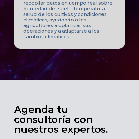
recopilar datos en tiempo real sobre
humedad del suelo, temperatura,
salud de los cultivos y condiciones
climáticas, ayudando a los
agricultores a optimizar sus
operaciones y a adaptarse a los
cambios climáticos.
Agenda tu
consultoría con
nuestros expertos.​