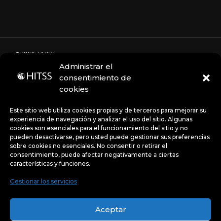
© 2025 HITSS
Administrar el
consentimiento de
cookies
Código de Ética
Portal de denuncias
Avisos de privacidad
Este sitio web utiliza cookies propias y de terceros para mejorar su
experiencia de navegación y analizar el uso del sitio. Algunas
cookies son esenciales para el funcionamiento del sitio y no
pueden desactivarse, pero usted puede gestionar sus preferencias
Políticas
sobre cookies no esenciales. No consentir o retirar el
consentimiento, puede afectar negativamente a ciertas
características y funciones.
Gestionar los servicios
Uso de Cookies:
Este sitio web utiliza cookies propias y
de terceros para mejorar su experiencia de navegación y
Aceptar
analizar el uso del sitio. Algunas cookies son esenciales
para el funcionamiento del sitio y no pueden desactivarse,